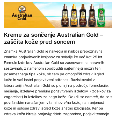
Kreme za sončenje Australian Gold –
zaščita kože pred soncem
Znamka Australian Gold je največja in najbolj prepoznavna
znamka porjavitvenih losjonov za solarije že več kot 25 let.
Formule izdelkov Australian Gold so zasnovane na naravnih
sestavinah, z namenom spodbuditi najtemnejši možni ten
posameznega tipa kože, ob tem pa omogočiti zdrav izgled
kože in vaš lastni porjavitveni odtenek. Raziskovalci v
laboratorijih Australian Gold so pionirji na področju formulacije,
mešanja, izdelave premium porjavitvenih izdelkov (izdelkov za
zagorelost) in izdelkov za nego kože. Odkrili so namreč, da se s
površinskim nanašanjem vitaminov v/na kožo, nahranjenost
kože in splošei zdrav izgled kože znatno izboljšata. Ker pa
zdrava koža hitreje porjavi/pridobi zagorelost, porjavi temneje