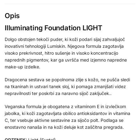
Opis
Illuminating Foundation LIGHT
Dolgo obstojen tekoči puder, ki koži podari sijaj zahvaljujoč
inovativni tehnologiji Lumiskin. Njegova formula zagotavlja
visoko prekrivnost, hitro sušenje in visoko koncentracijo
naprednih pigmentov, kar ga uvršča med izjemno napredne
make-up izdelke.
Dragocena sestava se popolnoma zlije s kožo, ne pušča sledi
na tkaninah in ustvari tanek sloj, ki pomaga zmanjšati videz
nepravilnosti ter poskrbi za naravno sijoč zaključek..
Veganska formula je obogatena z vitaminom E in izvlečkom
jabolka, ki koži zagotavljata obilico antioksidantov in vitamina
C, ter vsebuje aktivne sestavine za sijočo polt. Podlaga se
enostavno nanaša in na koži deluje kot zaščitna pregrada.
ODTENEK:
Light (Svetel)