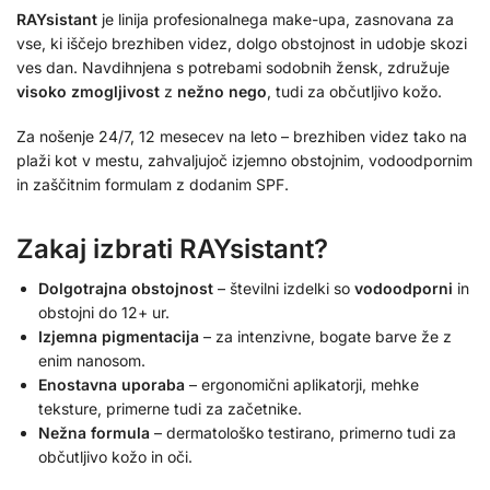
RAYsistant
je linija profesionalnega make-upa, zasnovana za
vse, ki iščejo brezhiben videz, dolgo obstojnost in udobje skozi
ves dan. Navdihnjena s potrebami sodobnih žensk, združuje
visoko zmogljivost
z
nežno nego
, tudi za občutljivo kožo.
Za nošenje 24/7, 12 mesecev na leto – brezhiben videz tako na
plaži kot v mestu, zahvaljujoč izjemno obstojnim, vodoodpornim
in zaščitnim formulam z dodanim SPF.
Zakaj izbrati RAYsistant?
Dolgotrajna obstojnost
– številni izdelki so
vodoodporni
in
obstojni do 12+ ur.
Izjemna pigmentacija
– za intenzivne, bogate barve že z
enim nanosom.
Enostavna uporaba
– ergonomični aplikatorji, mehke
teksture, primerne tudi za začetnike.
Nežna formula
– dermatološko testirano, primerno tudi za
občutljivo kožo in oči.