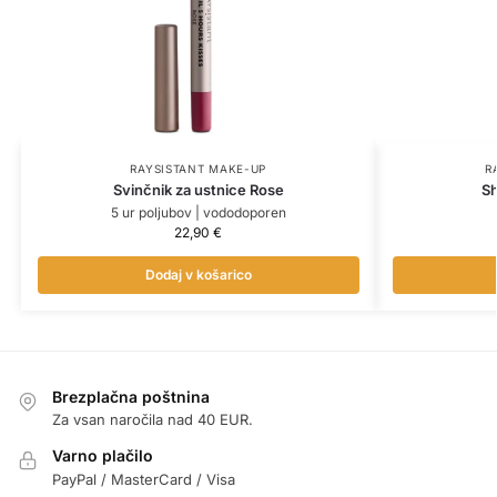
RAYSISTANT MAKE-UP
R
Svinčnik za ustnice Rose
Sh
5 ur poljubov | vododoporen
22,90
€
Dodaj v košarico
Brezplačna poštnina
Za vsan naročila nad 40 EUR.
Varno plačilo
PayPal / MasterCard / Visa