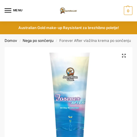
MENU
0
Australian Gold make-up Raysistant za brezhibno poletje!
Domov
Nega po sončenju
Forever After vlažilna krema po sončenju
/
/