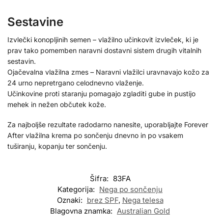
Sestavine
Izvlečki konopljinih semen – vlažilno učinkovit izvleček, ki je
prav tako pomemben naravni dostavni sistem drugih vitalnih
sestavin.
Ojačevalna vlažilna zmes – Naravni vlažilci uravnavajo kožo za
24 urno nepretrgano celodnevno vlaženje.
Učinkovine proti staranju pomagajo zgladiti gube in pustijo
mehek in nežen občutek kože.
Za najboljše rezultate radodarno nanesite, uporabljajte Forever
After vlažilna krema po sončenju dnevno in po vsakem
tuširanju, kopanju ter sončenju.
Šifra:
83FA
Kategorija:
Nega po sončenju
Oznaki:
brez SPF
,
Nega telesa
Blagovna znamka:
Australian Gold