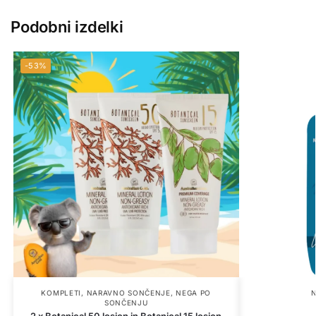
Podobni izdelki
-53%
KOMPLETI
,
NARAVNO SONČENJE
,
NEGA PO
SONČENJU
2 x Botanical 50 losjon in Botanical 15 losjon