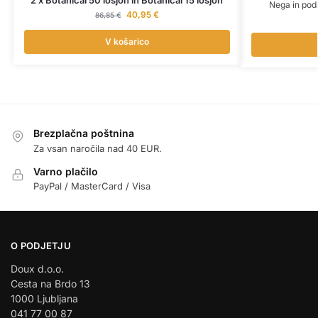
Nega in poda
40,95
€
86,85
€
V košarico
Brezplačna poštnina
Za vsan naročila nad 40 EUR.
Varno plačilo
PayPal / MasterCard / Visa
O PODJETJU
Doux d.o.o.
Cesta na Brdo 13
1000 Ljubljana
041 77 00 87