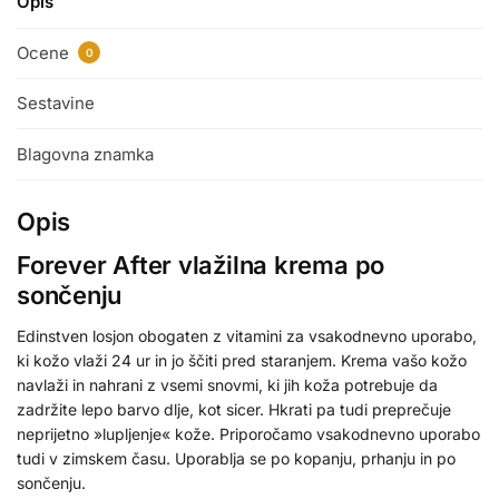
Opis
Ocene
0
Sestavine
Blagovna znamka
Opis
Forever After vlažilna krema po
sončenju
Edinstven losjon obogaten z vitamini za vsakodnevno uporabo,
ki kožo vlaži 24 ur in jo ščiti pred staranjem. Krema vašo kožo
navlaži in nahrani z vsemi snovmi, ki jih koža potrebuje da
zadržite lepo barvo dlje, kot sicer. Hkrati pa tudi preprečuje
neprijetno »lupljenje« kože. Priporočamo vsakodnevno uporabo
tudi v zimskem času. Uporablja se po kopanju, prhanju in po
sončenju.