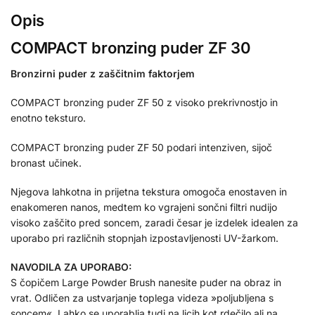
Opis
COMPACT bronzing puder ZF 30
Bronzirni puder z zaščitnim faktorjem
COMPACT bronzing puder ZF 50 z visoko prekrivnostjo in
enotno teksturo.
COMPACT bronzing puder ZF 50 podari intenziven, sijoč
bronast učinek.
Njegova lahkotna in prijetna tekstura omogoča enostaven in
enakomeren nanos, medtem ko vgrajeni sončni filtri nudijo
visoko zaščito pred soncem, zaradi česar je izdelek idealen za
uporabo pri različnih stopnjah izpostavljenosti UV-žarkom.
NAVODILA ZA UPORABO:
S čopičem Large Powder Brush nanesite puder na obraz in
vrat. Odličen za ustvarjanje toplega videza »poljubljena s
soncem«. Lahko se uporablja tudi na licih kot rdečilo ali na