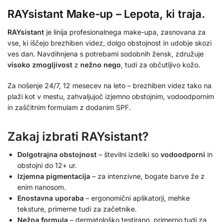
RAYsistant Make-up – Lepota, ki traja.
RAYsistant
je linija profesionalnega make-upa, zasnovana za
vse, ki iščejo brezhiben videz, dolgo obstojnost in udobje skozi
ves dan. Navdihnjena s potrebami sodobnih žensk, združuje
visoko zmogljivost
z
nežno nego
, tudi za občutljivo kožo.
Za nošenje 24/7, 12 mesecev na leto – brezhiben videz tako na
plaži kot v mestu, zahvaljujoč izjemno obstojnim, vodoodpornim
in zaščitnim formulam z dodanim SPF.
Zakaj izbrati RAYsistant?
Dolgotrajna obstojnost
– številni izdelki so
vodoodporni
in
obstojni do 12+ ur.
Izjemna pigmentacija
– za intenzivne, bogate barve že z
enim nanosom.
Enostavna uporaba
– ergonomični aplikatorji, mehke
teksture, primerne tudi za začetnike.
Nežna formula
– dermatološko testirano, primerno tudi za