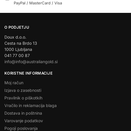
PayPal / MasterCard / Visa
O PODJETJU
Doux d.o.o.
Cesta na Brdo 13
1000 Ljubljana
041 77 00 87
info@info@australiangold.si
KORISTNE INFORMACIJE
Moj račun
Izjava o zasebnosti
Pravilnik o piškotkih
Vračilo in reklamacija blaga
Dostava in poštnina
Varovanje podatkov
Pogoji poslovanja