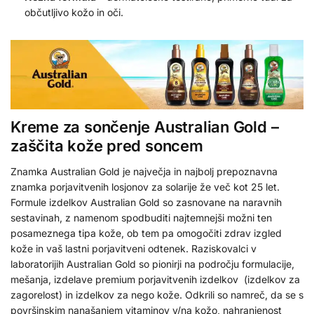
občutljivo kožo in oči.
Kreme za sončenje Australian Gold –
zaščita kože pred soncem
Znamka Australian Gold je največja in najbolj prepoznavna
znamka porjavitvenih losjonov za solarije že več kot 25 let.
Formule izdelkov Australian Gold so zasnovane na naravnih
sestavinah, z namenom spodbuditi najtemnejši možni ten
posameznega tipa kože, ob tem pa omogočiti zdrav izgled
kože in vaš lastni porjavitveni odtenek. Raziskovalci v
laboratorijih Australian Gold so pionirji na področju formulacije,
mešanja, izdelave premium porjavitvenih izdelkov (izdelkov za
zagorelost) in izdelkov za nego kože. Odkrili so namreč, da se s
površinskim nanašanjem vitaminov v/na kožo, nahranjenost