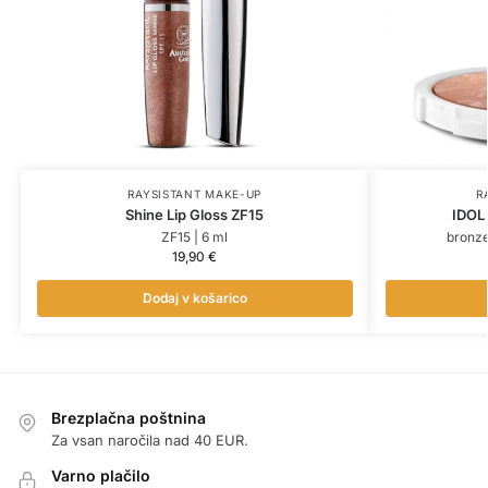
RAYSISTANT MAKE-UP
R
Shine Lip Gloss ZF15
IDOL
ZF15 | 6 ml
bronze
19,90
€
Dodaj v košarico
Brezplačna poštnina
Za vsan naročila nad 40 EUR.
Varno plačilo