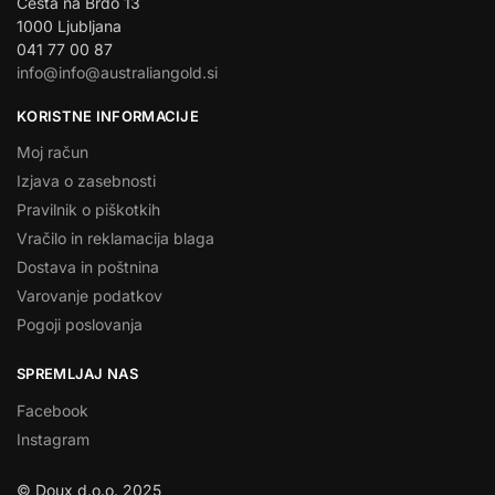
Cesta na Brdo 13
1000 Ljubljana
041 77 00 87
info@info@australiangold.si
KORISTNE INFORMACIJE
Moj račun
Izjava o zasebnosti
Pravilnik o piškotkih
Vračilo in reklamacija blaga
Dostava in poštnina
Varovanje podatkov
Pogoji poslovanja
SPREMLJAJ NAS
Facebook
Instagram
© Doux d.o.o. 2025