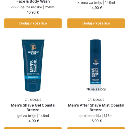
Face & Body Wash
krema za britje | 148ml
2-v-1 gel za moške | 250ml
14,90
€
16,90
€
Dodaj v košarico
Dodaj v košarico
Ni na zalogi
ZA MOŠKE
ZA MOŠKE
Men’s Shave Gel Coastal
Men’s After Shave Mist Coastal
Breeze
Breeze
gel za britje | 148ml
sprej po britju | 148ml
14,90
€
16,90
€