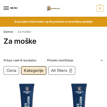
MENU
0
Australian Gold make-up Raysistant za brezhibno poletje!
Domov
Za moške
/
Za moške
Prikaz vseh 8 rezultatov
Cena
Kategorije
All filters